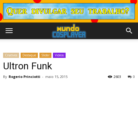
Criativos
Destaque
Slider
Videos
Ultron Funk
By
Rogerio Princiotti
-
maio 15, 2015
2603
0