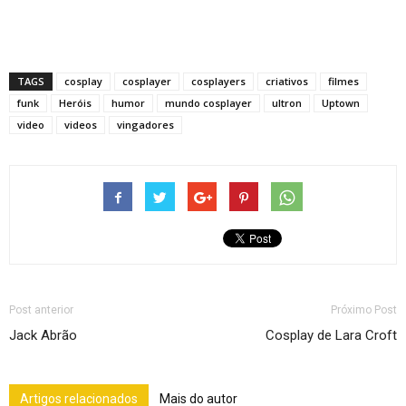
TAGS
cosplay
cosplayer
cosplayers
criativos
filmes
funk
Heróis
humor
mundo cosplayer
ultron
Uptown
video
videos
vingadores
Post anterior
Próximo Post
Jack Abrão
Cosplay de Lara Croft
Artigos relacionados
Mais do autor