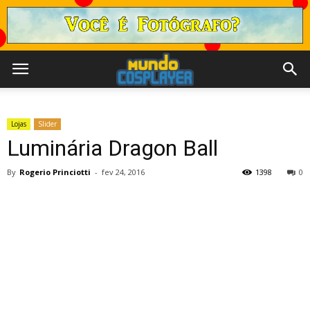
Lojas
Slider
Luminária Dragon Ball
By
Rogerio Princiotti
-
fev 24, 2016
1398
0