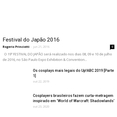
Festival do Japão 2016
Rogerio Princiotti
-
jun 21, 2016
0
O 19º FESTIVAL DO JAPÃO será realizado nos dias 08, 09 e 10 de julho
de 2016, no São Paulo Expo Exhibition & Convention...
Os cosplays mais legais do Up!ABC 2019 [Parte
1]
out 22, 2019
Cosplayers brasileiros fazem curta-metragem
inspirado em ‘World of Warcraft: Shadowlands’
out 23, 2020