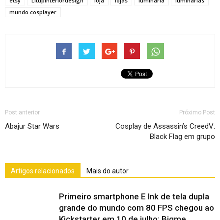
etsy
Litupinteriordesign
loja
lojas
luminaria
luminarias
mundo cosplayer
Post anterior
Próximo Post
Abajur Star Wars
Cosplay de Assassin’s CreedV:
Black Flag em grupo
Artigos relacionados
Mais do autor
Primeiro smartphone E Ink de tela dupla
grande do mundo com 80 FPS chegou ao
Kickstarter em 10 de julho: Bigme