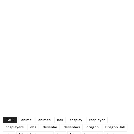
TAGS
anime
animes
ball
cosplay
cosplayer
cosplayers
dbz
desenho
desenhos
dragon
Dragon Ball