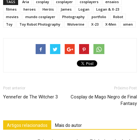
TAGS
Aria
cosplay
cosplayer
cosplayers
ensaios
filmes
heroes
Heróis
James
Logan
Logan & X-23
movies
mundo cosplayer
Photography
portfolio
Robot
Toy
Toy Robot Photography
Wolverine
X-23
X-Men
xmen
Post anterior
Próximo Post
Yennefer de The Witcher 3
Cosplay de Mago Negro de Final
Fantasy
Artigos relacionados
Mais do autor