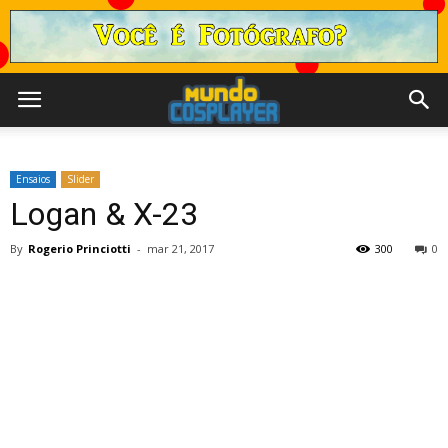
Ensaios
Slider
Logan & X-23
By
Rogerio Princiotti
-
mar 21, 2017
300
0