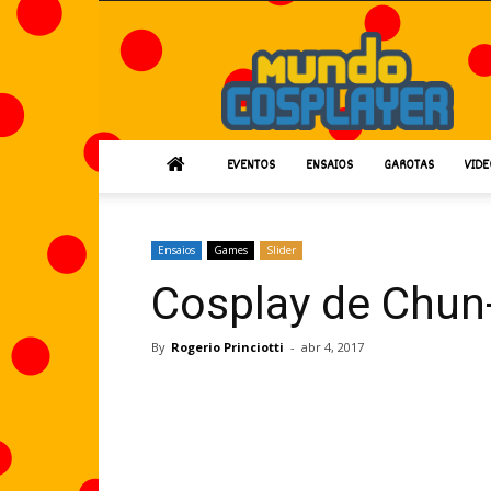
Mundo
Cosplayer
EVENTOS
ENSAIOS
GAROTAS
VIDE
Ensaios
Games
Slider
Cosplay de Chun
By
Rogerio Princiotti
-
abr 4, 2017