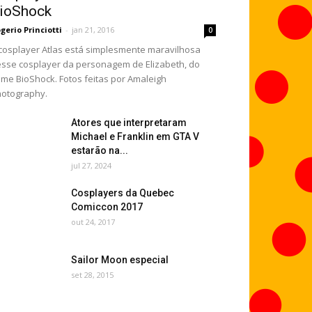
ioShock
gerio Princiotti
-
jan 21, 2016
0
cosplayer Atlas está simplesmente maravilhosa
sse cosplayer da personagem de Elizabeth, do
me BioShock. Fotos feitas por Amaleigh
otography.
Atores que interpretaram
Michael e Franklin em GTA V
estarão na...
jul 27, 2024
Cosplayers da Quebec
Comiccon 2017
out 24, 2017
Sailor Moon especial
set 28, 2015