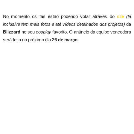
No momento os fãs estão podendo votar através do
site
(lá
inclusive tem mais fotos e até vídeos detalhados dos projetos)
da
Blizzard
no seu
cosplay
favorito. O anúncio da equipe vencedora
Itália: Genji Blackwatch
será feito no próximo dia
26 de março
.
Rússia: D.Va