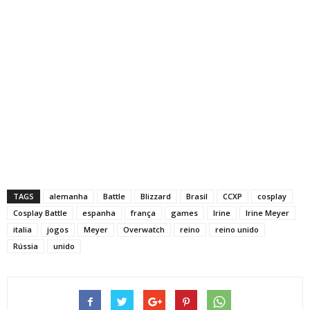
Alemanha: Symmetra
TAGS
alemanha
Battle
Blizzard
Brasil
CCXP
cosplay
Cosplay Battle
espanha
frança
games
Irine
Irine Meyer
italia
jogos
Meyer
Overwatch
reino
reino unido
Rússia
unido
Reino Unido: Orisa