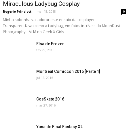
Miraculous Ladybug Cosplay
Rogerio Princiotti
-
mar 18, 2018
0
Minha sobrinha vai adorar este ensaio da cosplayer
Transparentfawn como a Ladybug, em fotos incríveis da MoonDust
Photography. Vi lá no Geek X Girls
Elsa de Frozen
fev 29, 2016
Montreal Comiccon 2016 [Parte 1]
jul 12, 2016
CosSkate 2016
mar 27, 2016
Yuna de Final Fantasy X2