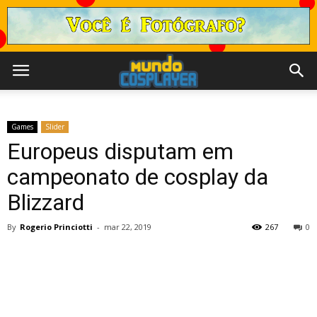
Games
Slider
Europeus disputam em
campeonato de cosplay da
Blizzard
By
Rogerio Princiotti
-
mar 22, 2019
267
0