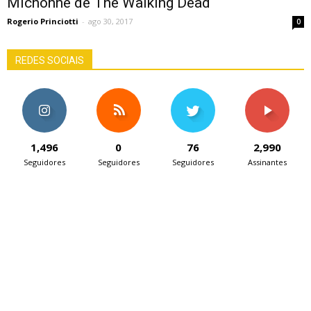
Michonne de The Walking Dead
Rogerio Princiotti
-
ago 30, 2017
0
REDES SOCIAIS
1,496
0
76
2,990
Seguidores
Seguidores
Seguidores
Assinantes