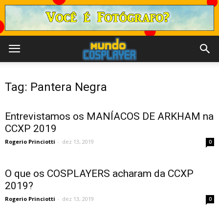
Tag: Pantera Negra
Entrevistamos os MANÍACOS DE ARKHAM na
CCXP 2019
Rogerio Princiotti
-
dez 13, 2019
0
O que os COSPLAYERS acharam da CCXP
2019?
Rogerio Princiotti
-
dez 13, 2019
0