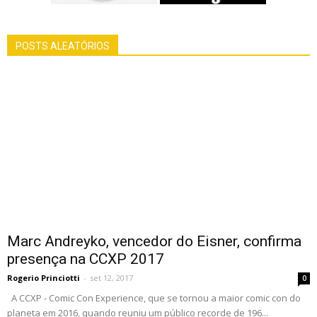
POSTS ALEATÓRIOS
Marc Andreyko, vencedor do Eisner, confirma
presença na CCXP 2017
Rogerio Princiotti
-
set 12, 2017
0
A CCXP - Comic Con Experience, que se tornou a maior comic con do
planeta em 2016, quando reuniu um público recorde de 196...