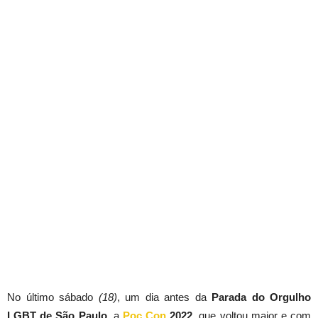
No último sábado
(18)
, um dia antes da
Parada do Orgulho
LGBT de São Paulo
, a
Poc Con
2022
, que voltou maior e com