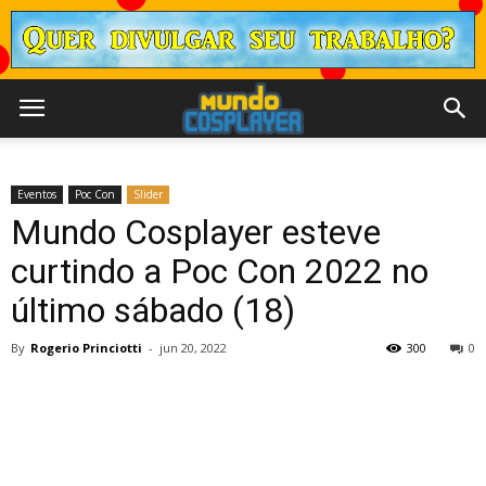
Eventos
Poc Con
Slider
Mundo Cosplayer esteve
curtindo a Poc Con 2022 no
último sábado (18)
By
Rogerio Princiotti
-
jun 20, 2022
300
0