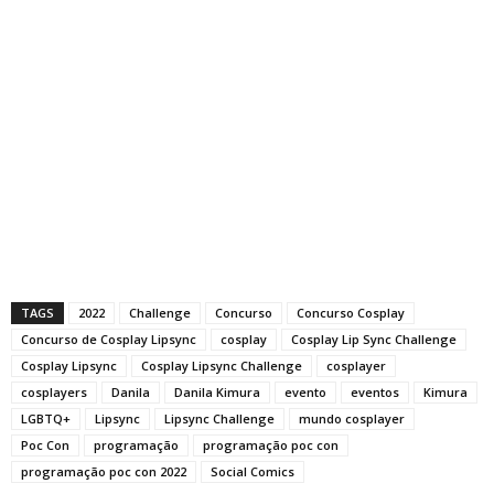
TAGS
2022
Challenge
Concurso
Concurso Cosplay
Concurso de Cosplay Lipsync
cosplay
Cosplay Lip Sync Challenge
Cosplay Lipsync
Cosplay Lipsync Challenge
cosplayer
cosplayers
Danila
Danila Kimura
evento
eventos
Kimura
LGBTQ+
Lipsync
Lipsync Challenge
mundo cosplayer
Poc Con
programação
programação poc con
programação poc con 2022
Social Comics