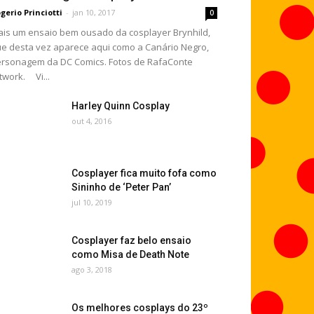
gerio Princiotti
-
jan 10, 2017
0
is um ensaio bem ousado da cosplayer Brynhild,
e desta vez aparece aqui como a Canário Negro,
rsonagem da DC Comics. Fotos de RafaConte
twork. Vi...
Harley Quinn Cosplay
out 4, 2016
Cosplayer fica muito fofa como
Sininho de ‘Peter Pan’
jul 10, 2019
Cosplayer faz belo ensaio
como Misa de Death Note
ago 3, 2018
Os melhores cosplays do 23º