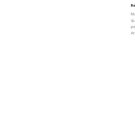
Ro
Ma
qu
pe
Ar