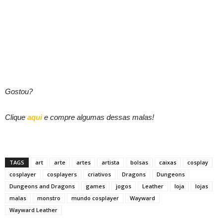
Gostou?
Clique
aqui
e compre algumas dessas malas!
TAGS
art
arte
artes
artista
bolsas
caixas
cosplay
cosplayer
cosplayers
criativos
Dragons
Dungeons
Dungeons and Dragons
games
jogos
Leather
loja
lojas
malas
monstro
mundo cosplayer
Wayward
Wayward Leather