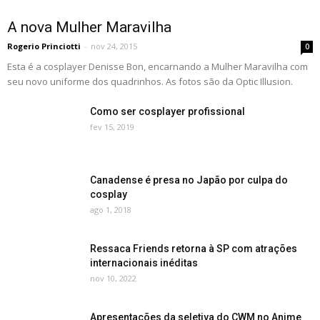
A nova Mulher Maravilha
Rogerio Princiotti
-
nov 24, 2015
0
Esta é a cosplayer Denisse Bon, encarnando a Mulher Maravilha com
seu novo uniforme dos quadrinhos. As fotos são da Optic Illusion.
Como ser cosplayer profissional
fev 15, 2019
Canadense é presa no Japão por culpa do
cosplay
ago 1, 2018
Ressaca Friends retorna à SP com atrações
internacionais inéditas
nov 10, 2022
Apresentações da seletiva do CWM no Anime