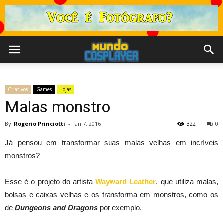
Criativos
Games
Lojas
Malas monstro
By
Rogerio Princiotti
-
jan 7, 2016
322
0
Já pensou em transformar suas malas velhas em incríveis
monstros?
Esse é o projeto do artista
Wayward Leather
, que utiliza malas,
bolsas e caixas velhas e os transforma em monstros, como os
de
Dungeons and Dragons
por exemplo.